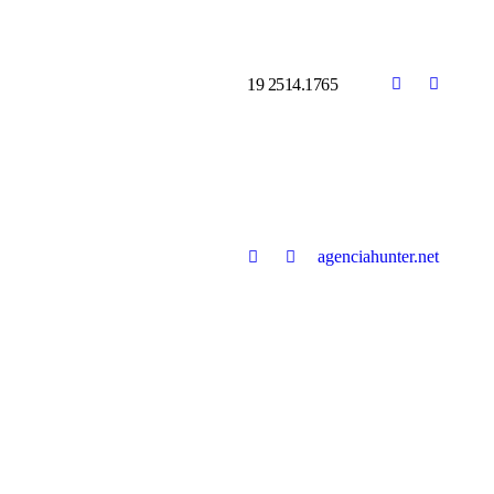
19 2514.1765
agenciahunter.net